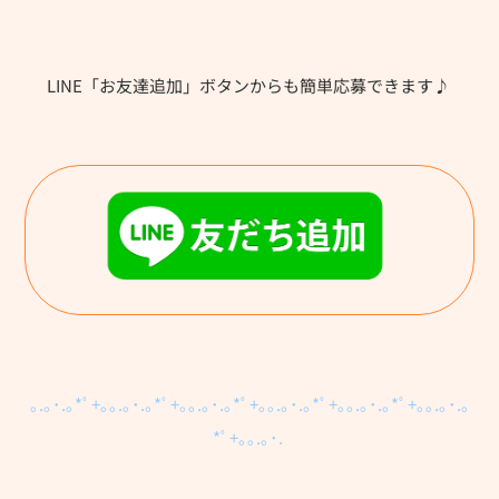
LINE「お友達追加」ボタンからも簡単応募できます♪
｡.｡･.｡*ﾟ+｡｡.｡･.｡*ﾟ+｡｡.｡･.｡*ﾟ+｡｡.｡･.｡*ﾟ+｡｡.｡･.｡*ﾟ+｡｡.｡･.｡
*ﾟ+｡｡.｡･.