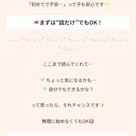
「初めてで不安…」って子も安心です
まずは“話だけ”でもOK！
｡.｡･.｡*ﾟ+｡｡.｡･.｡*ﾟ+｡｡.｡･.｡*ﾟ+｡｡.｡･.｡*ﾟ+｡｡.｡･.｡*ﾟ+｡｡.｡･.｡
*ﾟ+｡｡.｡･.
ここまで読んでくれて…
ちょっと気になるかも…
自分でもできるかな？
って思ったら、それチャンスです
無理に始めなくてもOK