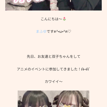
こんにちは～
まふゆ
ですฅ^•ω•^ฅ♡
先日、お友達と双子ちゃんをして
アニメのイベントに参加してきました！ᕱ⑅ᕱﾞ
カワイイ～