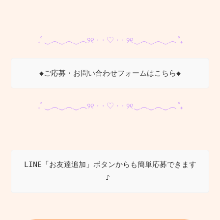
₊˚ ‿︵‿︵‿︵୨୧ · · ♡ · · ୨୧‿︵‿︵‿︵ ˚₊
◆ご応募・お問い合わせフォームはこちら◆
₊˚ ‿︵‿︵‿︵୨୧ · · ♡ · · ୨୧‿︵‿︵‿︵ ˚₊
LINE「お友達追加」ボタンからも簡単応募できます
♪