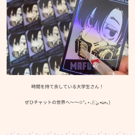
時間を持て余している大学生さん！
ぜひチャットの世界へ～～✩°｡⋆⸜(ू｡•ω•｡)
｡・ﾟ・。｡・ﾟ・。｡・ﾟ・。｡・ﾟ・｡・ﾟ・。｡・ﾟ・。｡・ﾟ・。｡