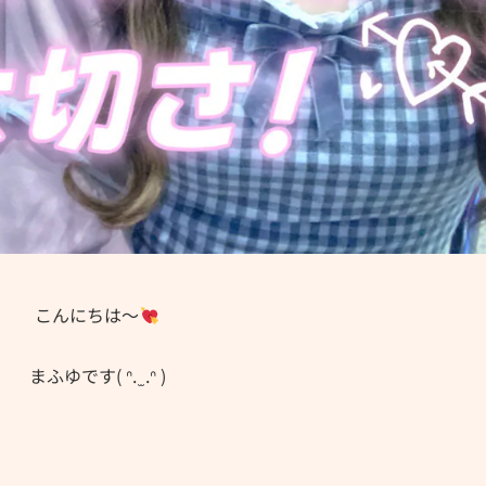
こんにちは～
まふゆです( ᐢ. ̫ .ᐢ )