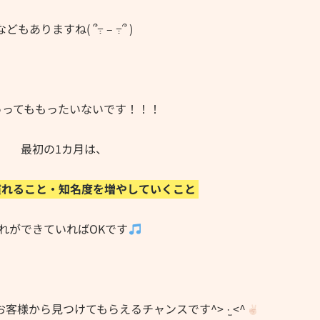
などもありますね( ՞߹ – ߹՞ )
っってももったいないです！！！
最初の1カ月は、
慣れること・知名度を増やしていくこと
れができていればOKです
様から見つけてもらえるチャンスです^> ·̫ <^