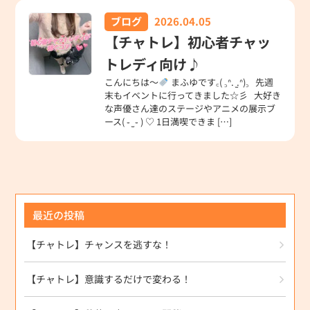
ブログ
2026.04.05
【チャトレ】初心者チャッ
トレディ向け♪
こんにちは～
まふゆです꜀( ꜆ᐢ. ̫.ᐢ)꜆ 先週
末もイベントに行ってきました☆彡 大好き
な声優さん達のステージやアニメの展示ブ
ース( ֊ ̫ ֊ ) ♡ 1日満喫できま […]
最近の投稿
【チャトレ】チャンスを逃すな！
【チャトレ】意識するだけで変わる！