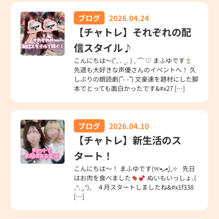
ブログ
2026.04.24
【チャトレ】それぞれの配
信スタイル♪
こんにちは～(ˆ꜆ . ̫ . ) ꜆ ⌒ ♡ まふゆです
先週も大好きな声優さんのイベントへ！ 久
しぶりの朗読劇(՞- -՞) 文豪達を題材にした脚
本でとっても面白かったです&#x27 […]
ブログ
2026.04.10
【チャトレ】新生活のス
タート！
こんにちは～！ まふゆです(୨୧•͈ᴗ•͈)◞✧ 先日
はお肉を食べました
ぬいもいっしょ꜀(
꜆ᐢ. ̫.ᐢ)꜆ ‎ ４月スタートしましたね&#x1f338
[…]